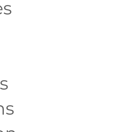
es
s
ns