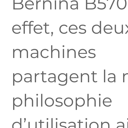
Bernina B570
effet, ces deu
machines
partagent l
philosophie
d’utilisation a