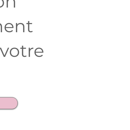
on
ment
 votre