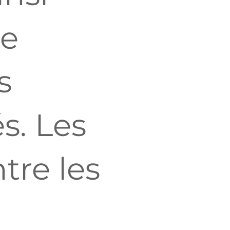
de
s
s. Les
tre les