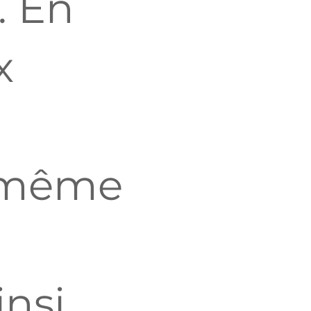
. En
x
a même
insi