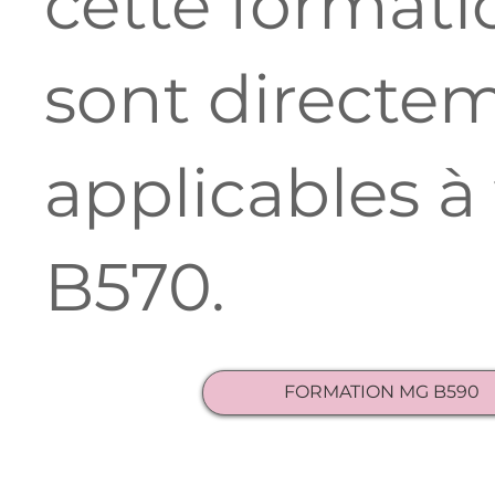
cette formati
sont directe
applicables à
B570.
FORMATION MG B590