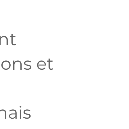
nt
ions et
mais