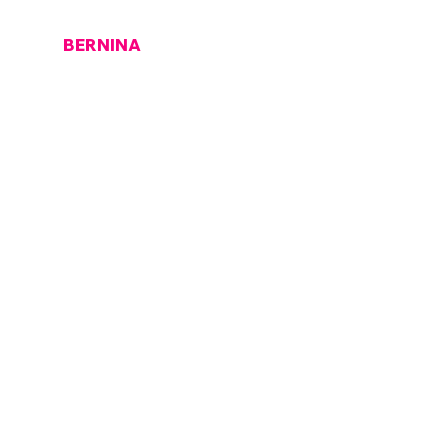
OCK
BERNINA
PFAFF
Se connecter